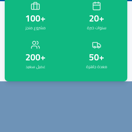
100
+
20
+
سنوات خبرة
مشروع منجز
200
+
50
+
معدة جاهزة
عميل سعيد