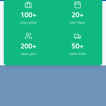
100
+
20
+
سنوات خبرة
مشروع منجز
200
+
50
+
معدة جاهزة
عميل سعيد