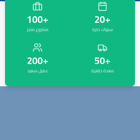
100
+
20
+
سنوات خبرة
مشروع منجز
200
+
50
+
معدة جاهزة
عميل سعيد