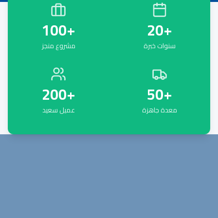
100
+
20
+
سنوات خبرة
مشروع منجز
200
+
50
+
معدة جاهزة
عميل سعيد