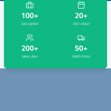
100
+
20
+
سنوات خبرة
مشروع منجز
200
+
50
+
معدة جاهزة
عميل سعيد